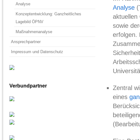
Analyse
Analyse
(
Konzeptentwicklung: Ganzheitliches
aktuellen
Lagebild ÖPNV
sowie der
Maßnahmenanalyse
erfolgen. 
Ansprechpartner
Zusammena
Impressum und Datenschutz
Sicherhei
Arbeitssc
Universit
Verbundpartner
Zentral w
eines
gan
Berücksic
beteiligen
(Bearbeit